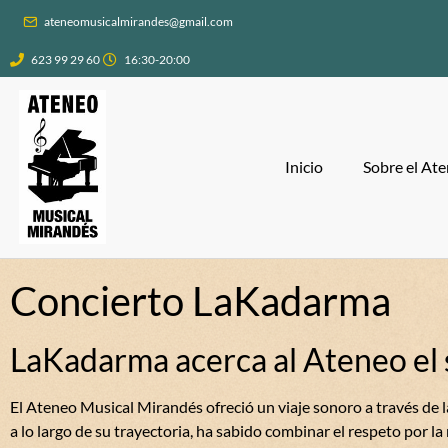
ateneomusicalmirandes@gmail.com
623 99 29 60
16:30-20:00
Inicio
Sobre el At
Concierto LaKadarma
LaKadarma acerca al Ateneo el s
El Ateneo Musical Mirandés ofreció un viaje sonoro a través de l
a lo largo de su trayectoria, ha sabido combinar el respeto por