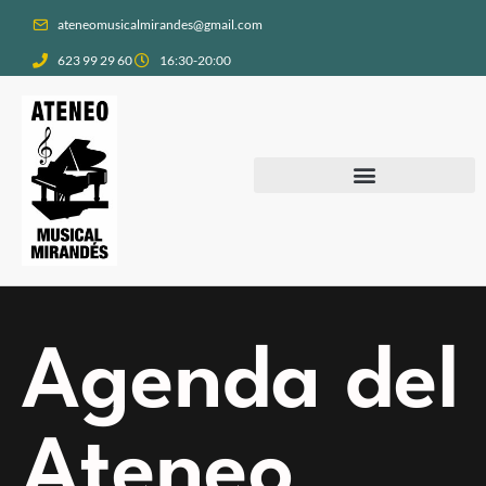
ateneomusicalmirandes@gmail.com
623 99 29 60
16:30-20:00
Anímate a formar parte del Ateneo
Agenda del
Ateneo