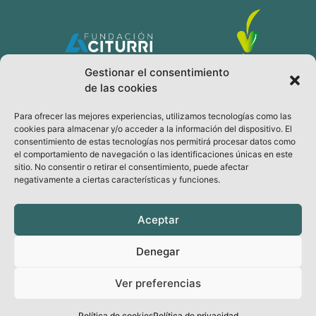
Gestionar el consentimiento
de las cookies
Para ofrecer las mejores experiencias, utilizamos tecnologías como las
cookies para almacenar y/o acceder a la información del dispositivo. El
consentimiento de estas tecnologías nos permitirá procesar datos como
el comportamiento de navegación o las identificaciones únicas en este
sitio. No consentir o retirar el consentimiento, puede afectar
Legal
negativamente a ciertas características y funciones.
Aviso legal
Política de Privacidad
Aceptar
Política de Cookies
Denegar
Ver preferencias
© Todos los derechos reservados
Hecho por Ateneo Musical Mirandés
Política de cookies
Política de privacidad