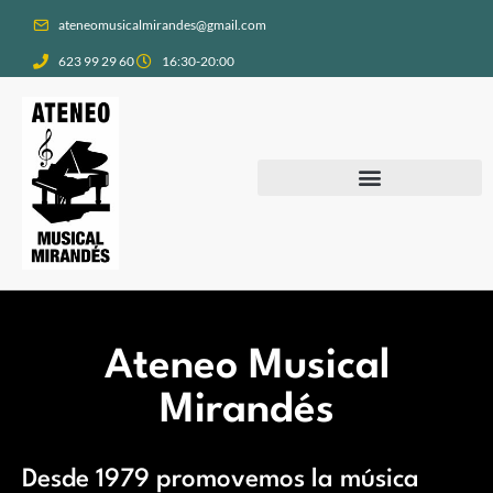
ateneomusicalmirandes@gmail.com
623 99 29 60
16:30-20:00
Anímate a formar parte del Ateneo
Ateneo Musical
Mirandés
Desde 1979 promovemos la música